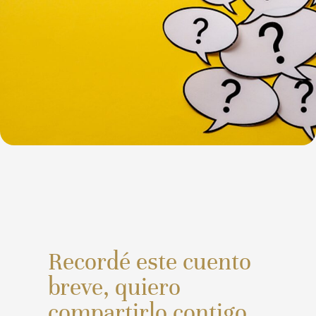
Recordé este cuento
breve, quiero
compartirlo contigo,