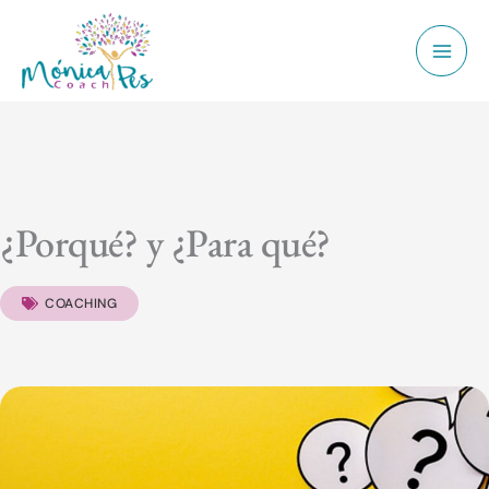
Ir
Mai
al
Men
contenido
¿Porqué? y ¿Para qué?
COACHING