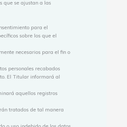
os que se ajustan a las
onsentimiento para el
ecíficos sobre los que el
amente necesarios para el fin o
datos personales recabados
to. El Titular informará al
minará aquellos registros
erán tratados de tal manera
do o uso indebido de los datos