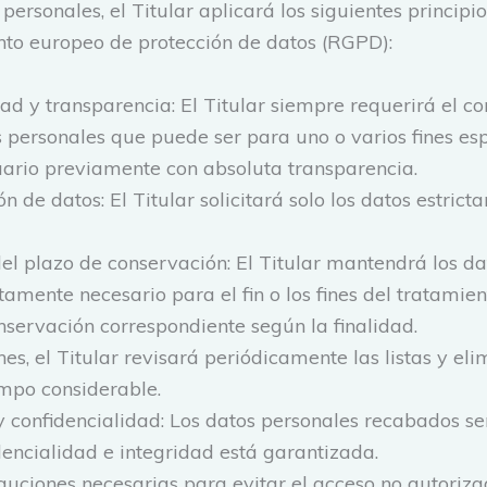
personales, el Titular aplicará los siguientes principi
to europeo de protección de datos (RGPD):
altad y transparencia: El Titular siempre requerirá el c
 personales que puede ser para uno o varios fines esp
uario previamente con absoluta transparencia.
n de datos: El Titular solicitará solo los datos estrict
 del plazo de conservación: El Titular mantendrá los 
tamente necesario para el fin o los fines del tratamien
nservación correspondiente según la finalidad.
nes, el Titular revisará periódicamente las listas y eli
empo considerable.
 y confidencialidad: Los datos personales recabados s
dencialidad e integridad está garantizada.
auciones necesarias para evitar el acceso no autoriza